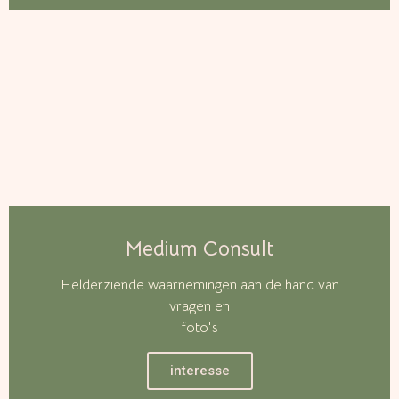
Medium Consult
Helderziende waarnemingen aan de hand van
vragen en
foto's
interesse