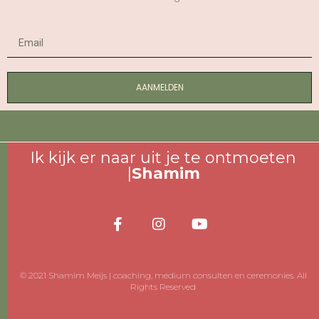
AANMELDEN
Ik kijk er naar uit je te ontmoeten
|
Shamim
© 2021 Shamim Meijs | coaching, medium consulten en ceremonies. All
Rights Reserved