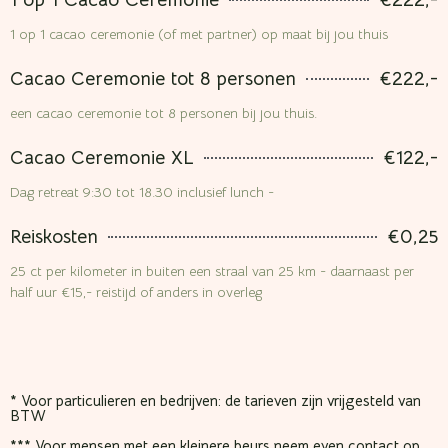
1 op 1 Cacao Ceremonie
€222,-
1 op 1 cacao ceremonie (of met partner) op maat bij jou thuis
Cacao Ceremonie tot 8 personen
€222,-
een cacao ceremonie tot 8 personen bij jou thuis.
Cacao Ceremonie XL
€122,-
Dag retreat 9:30 tot 18.30 inclusief lunch -
Reiskosten
€0,25
25 ct per kilometer in buiten een straal van 25 km - daarnaast per
half uur €15,- reistijd of anders in overleg
* Voor particulieren en bedrijven: de tarieven zijn vrijgesteld van
BTW
*** Voor mensen met een kleinere beurs neem even contact op