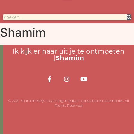
Shamim
Ik kijk er naar uit je te ontmoeten
|
Shamim
© 2021 Shamim Meijs | coaching, medium consulten en ceremonies. All
Rights Reserved